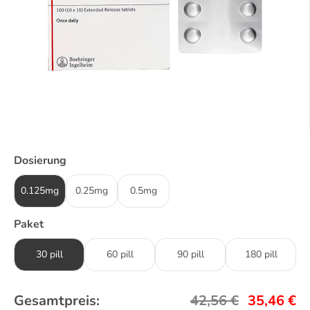
Dosierung
0.125mg
0.25mg
0.5mg
Paket
30 pill
60 pill
90 pill
180 pill
Gesamtpreis:
42,56
€
35,46
€